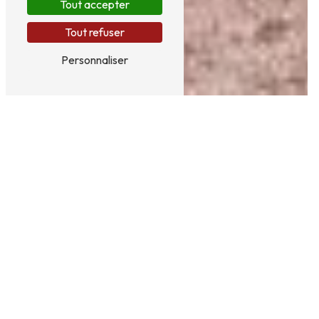
Tout accepter
Tout refuser
Personnaliser
LE SPÉCIALISTE DES CELLULES DE
CAMPING-CAR
AMÉNAGEMENT DE
CELLULE DE
CAMPING-CAR
L'entreprise Clémenson Aménagements, située à
Macau, dans le Médoc en Gironde (33), est spécialiste
de la conception de cellule de camping-car. Depuis
1963, notre équipe de professionnels met à votre